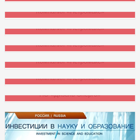
Компания «Петромакс»
Рекламный ролик «VI Петербургский международный
Компания «Петромакс»
инновационный форум»
Компания «Петромакс»
Компания «Петромакс»
Компания «Петромакс»
ПО «Дизель-Энерго»