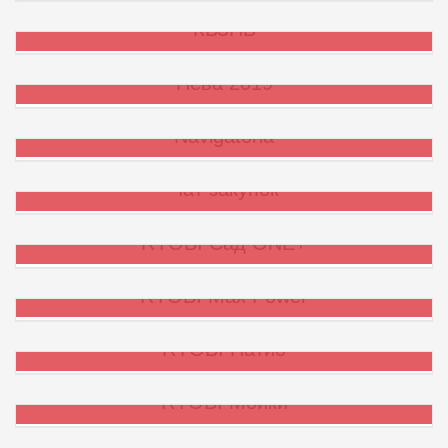
КВЗПБ
Нева 2019
Navigatoria
Чат закупок
RYOBI Сад ONE+
RYOBI Max Power
RYOBI Патио
RYOBI Мойки