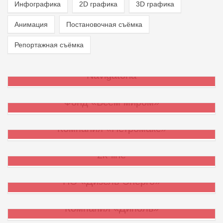
Инфографика
2D графика
3D графика
Анимация
Постановочная съёмка
Репортажная съёмка
Navigatoria
Фонд «Всем миром»
Компания «Петромакс»
2k-line
ПО «Дизель-Энерго»
Компания «Диполь»