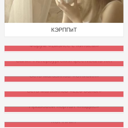
КЭРППиТ
Форум «Бизнес с Китаем»
Санкт-Петербургский фестиваль яхт
Сеть магазинов «Оливия»
Сеть магазинов «220 вольт»
Правовой портал «Кадис»
КЭРППиТ