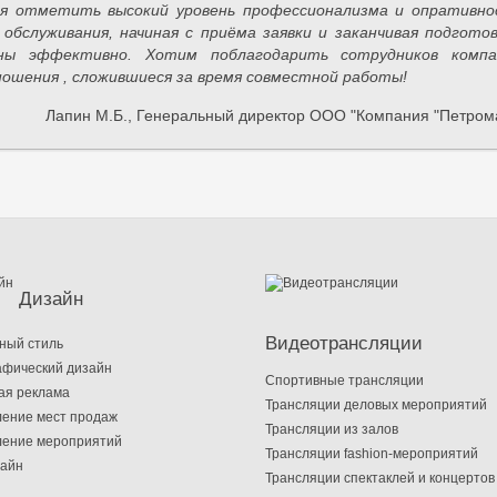
тся отметить высокий уровень профессионализма и опративн
обслуживания, начиная с приёма заявки и заканчивая подгото
ны эффективно. Хотим поблагодарить сотрудников компа
ошения , сложившиеся за время совместной работы!
Лапин М.Б., Генеральный директор ООО "Компания "Петром
Дизайн
Видеотрансляции
ный стиль
афический дизайн
Cпортивные трансляции
ая реклама
Трансляции деловых мероприятий
ение мест продаж
Трансляции из залов
ение мероприятий
Трансляции fashion-мероприятий
зайн
Трансляции спектаклей и концертов