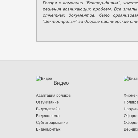
Говоря о компании "Вектор-фильм", хоче
решения возникающих проблем. Все этапы 
отчетных документов, было организова
"Вектор-фильм" за добрые партнёрские отн
Видео
Адаптация роликов
Фирмен
Озвучивание
Полигр
Видеодизайн
Наружн
Видеосъемка
Оформл
Субтитрирование
Оформл
Видеомонтаж
Веб-ди