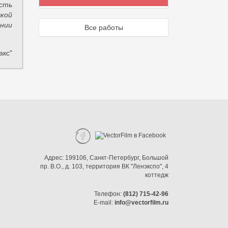
ость
вкой
нии
Все работы
акс"
Адрес:
199106, Санкт-Петербург
,
Большой
пр. В.О.
,
д. 103
,
территория ВК "Ленэкспо"
,
4
коттедж
Телефон:
(812) 715-42-96
E-mail:
info@vectorfilm.ru