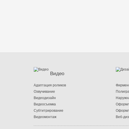
Видео
Адаптация роликов
Фирмен
Озвучивание
Полигр
Видеодизайн
Наружн
Видеосъемка
Оформл
Субтитрирование
Оформл
Видеомонтаж
Веб-ди