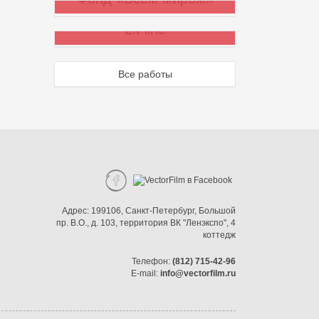
2k-line
Все работы
Адрес:
199106, Санкт-Петербург
,
Большой
пр. В.О.
,
д. 103
,
территория ВК "Ленэкспо"
,
4
коттедж
Телефон:
(812) 715-42-96
E-mail:
info@vectorfilm.ru